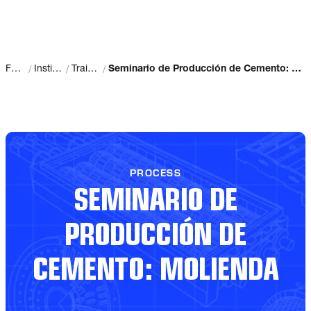
/
/
/
Fuller
Institute
Training
Seminario de Producción de Cemento: Molienda
PROCESS
SEMINARIO DE
PRODUCCIÓN DE
CEMENTO: MOLIENDA