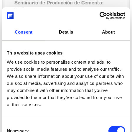
Seminario de Producción de Cemento: 
Molienda
Classroom
2 dias x 8 horas efectivas/día
Santiago, Chile
Consent
Details
About
Spanish
800 USD
CONTACT US
This website uses cookies
We use cookies to personalise content and ads, to
provide social media features and to analyse our traffic.
We also share information about your use of our site with
Payment for participation in the seminar is in advance. Cancellation: 0 - 30
our social media, advertising and analytics partners who
days before = 100% of fee; 31-60 days before = 50% of fee; 61 days before =
0% of fee.
may combine it with other information that you’ve
provided to them or that they’ve collected from your use
of their services.
Consent
Necessary
Selection