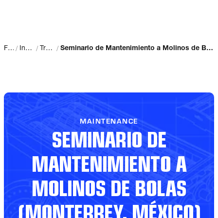
/
/
/
Fuller
Institute
Training
Seminario de Mantenimiento a Molinos de Bolas (Monterrey, México)
MAINTENANCE
SEMINARIO DE
MANTENIMIENTO A
MOLINOS DE BOLAS
(MONTERREY, MÉXICO)